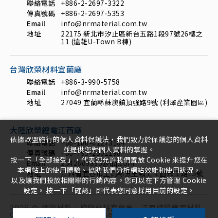
聯絡電話
+886-2-2697-3322
傳真號碼
+886-2-2697-5353
Email
info@nrmaterial.com.tw
地址
22175 新北市汐止區新台五路1段97號26樓之
11 (遠雄U-Town B棟)
台灣欣榮材料宜蘭廠
聯絡電話
+886-3-990-5758
Email
info@nrmaterial.com.tw
地址
27049 宜蘭縣蘇澳鎮頂強路9號 (利澤產業園區)
大陸欣榮鋰電江西廠
依據歐盟施行的個人資料保護法，我們致力於保護您的個人資料
聯絡電話
+86-186-01273104
並提供您對個人資料的掌握。
傳真號碼
+86-795-2501198
按一下「全部接受」，代表您允許我們置放 Cookie 來提升您在
Email
2542609830@qq.com
本網站上的使用體驗、協助我們分析網站效能和使用狀況，
地址
江西省宜春市上高縣五里嶺工業園眾業路15號
以及讓我們投放相關聯的行銷內容。您可以在下方管理 Cookie
設定。 按一下「確認」即代表您同意採用目前的設定。
2026
©
欣榮材料 ; 欣榮材料宜蘭廠 ; 江西欣榮鋰電材料
Copyright All Rights Reserved.